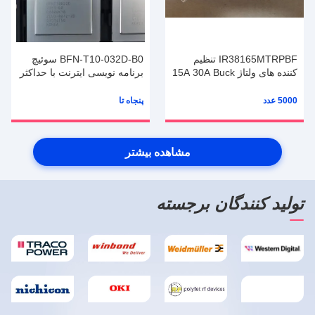
IR38165MTRPBF تنظیم
BFN-T10-032D-B0 سوئیچ
کننده های ولتاژ 15A 30A Buck
برنامه نویسی ایترنت با حداکثر
با SVID
پهنای باند پورت 2.0 Tbps
5000 عدد
پنجاه تا
مشاهده بیشتر
تولید کنندگان برجسته