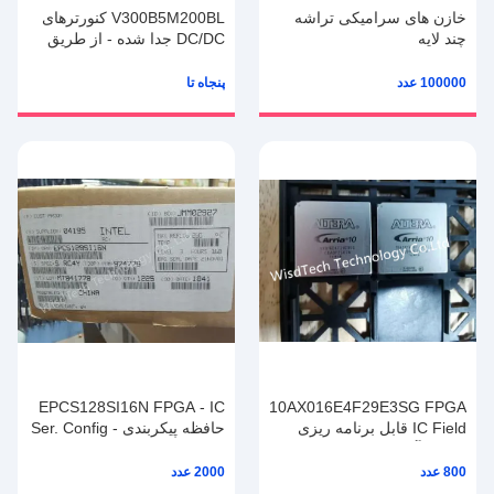
خازن های سرامیکی تراشه
V300B5M200BL کنورترهای
چند لایه
DC/DC جدا شده - از طریق
TCC0805X7R105K500FT
سوراخ وات- 200 Vin 300
CCTC 0805 X7R 105 50
Vout 5 درجه - M
100000 عدد
پنجاه تا
ولت SMD خازن MLCC
EPCS128SI16N FPGA - IC
10AX016E4F29E3SG FPGA
IC Field قابل برنامه ریزی
حافظه پیکربندی - Ser. Config
دروازه آرایه 10 GX 160
Mem Flash 128Mb 40 MHz
FPGA
800 عدد
2000 عدد