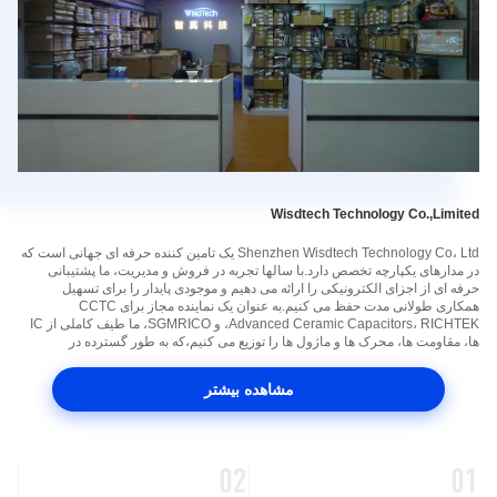
Wisdtech Technology Co.,Limited
Shenzhen Wisdtech Technology Co، Ltd یک تامین کننده حرفه ای جهانی است که
در مدارهای یکپارچه تخصص دارد.با سالها تجربه در فروش و مدیریت، ما پشتیبانی
حرفه ای از اجزای الکترونیکی را ارائه می دهیم و موجودی پایدار را برای تسهیل
همکاری طولانی مدت حفظ می کنیم.به عنوان یک نماینده مجاز برای CCTC
Advanced Ceramic Capacitors، RICHTEK، و SGMRICO، ما طیف کاملی از IC
ها، مقاومت ها، محرک ها و ماژول ها را توزیع می کنیم،که به طور گسترده در
محصولات الکترونیکی قابل حمل استفاده می شوند.با هدایت تکنولوژی و خواسته های
...
مشاهده بیشتر