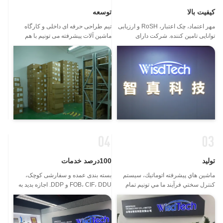
کیفیت بالا
توسعه
مهر اعتماد، چک اعتبار، RoSH و ارزیابی
تیم طراحی حرفه ای داخلی و کارگاه
توانایی تامین کننده. شرکت دارای
ماشین آلات پیشرفته می تونیم با هم
سیستم کنترل کیفیت و آزمایشگاه تست
همکاری کنیم تا محصولاتی که شما نیاز
حرفه ای است.
دارید رو توسعه بدیم.
تولید
100درصد خدمات
ماشين هاي پیشرفته اتوماتيك، سيستم
بسته بندی عمده و سفارشی کوچک،
کنترل سختي فرآیند ما مي تونيم تمام
FOB، CIF، DDU و DDP. اجازه بدید به
ترمينال هاي الکتريکي رو فراتر از نياز
شما کمک کنیم تا بهترین راه حل را برای
شما بسازيم
همه نگرانی هایتان پیدا کنید.