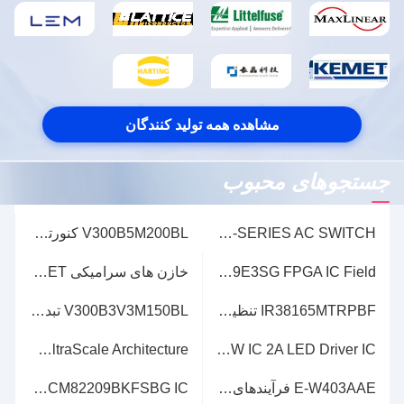
مشاهده همه تولید کنندگان
جستجوهای محبوب
CM400C1Y-24S 203G IGBT MODULE S-SERIES AC SWITCH ماژول IGBT
V300B5M200BL کنورترهای DC/DC جدا شده - از طریق سوراخ وات- 200 Vin 300 Vout 5 درجه - M
10AX016E4F29E3SG FPGA IC Field قابل برنامه ریزی دروازه آرایه 10 GX 160 FPGA
خازن های سرامیکی TCC1206COG121K202ET خازن های سرامیکی تراشه چند لایه ای CCTC 1206 COG 150 2000V SMD MLCC
IR38165MTRPBF تنظیم کننده های ولتاژ 15A 30A Buck با SVID
V300B3V3M150BL تبدیل کننده های DC / DC جدا شده - از طریق سوراخ وات- 150 Vin 300 Vout 3.3 Grade- M IGBT ماژول
RT8463GQW IC 2A LED Driver IC برای PWM Dimming با مدارهای یکپارچه تنظیم کننده 12-WDFN
XCKU15P-2FFVA1156E UltraScale Architecture آرایه دروازه قابل برنامه ریزی FPGA
E-W403AAE فرآیندهای CMOS CISCO BGA360 مدارهای یکپارچه IC
BCM82209BKFSBG IC های اترنت مدارهای یکپارچه IC های