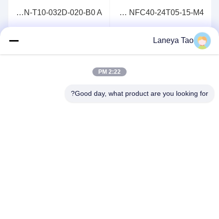
NFC40-24T05-15-M4 خروجی تک و سه گانه 40 وات تبدیل کننده های DC/DC ورودی IGBT
BFN-T10-032D-020-B0 A پورت های 64x100G P4 سوئیچ اترنت قابل برنامه ریزی
MOC3063 اپتوکاپلرهای خروجی Triac و SCR اپتوکاپلر TRIAC
PM50RL1A120 ماژول های IGBT ماژول های قدرت هوشمند ماژول های IPM ماژول های L1-SERIES
Laneya Tao
مشاهده بیشتر
2:22 PM
Good day, what product are you looking for?
با ما تماس بگیرید
آدرس:
اتاق 1205-1207، ساختمان Nanguang، جاده
Huafu، منطقه Futian، شنژن، گوانگدونگ، چین
ایمیل:
sales@wisdtech.com.cn
تلفن:
86-0755-23606019