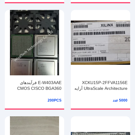
XCKU15P-2FFVA1156E
E-W403AAE فرآیندهای
UltraScale Architecture آرایه
CMOS CISCO BGA360
دروازه قابل برنامه ریزی
مدارهای یکپارچه IC
FPGA
5000 عدد
200PCS