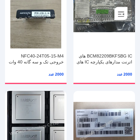
BCM82209BKFSBG IC های
NFC40-24T05-15-M4
اترنت مدارهای یکپارچه IC های
خروجی تک و سه گانه 40 وات
تبدیل کننده های DC/DC ورودی
IGBT
2000 عدد
2000 عدد