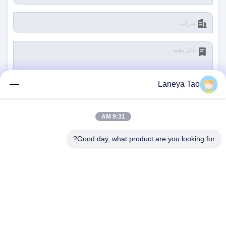
Laneya Tao
ارسال
9:31 AM
Good day, what product are you looking for?
با ما تماس بگیرید
آدرس:
اتاق 1205-1207، ساختمان Nanguang، جاده
Huafu، منطقه Futian، شنژن، گوانگدونگ، چین