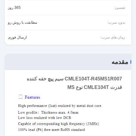
تضمین:
365 روز
بدون سرب:
مطابقت با روش رو
زمان های سرب:
ارسال فوری
مقدمه
CMLE104T-R45MS1R007 سیم پیچ خفه کننده
قدرت CMLE104T نوع MS