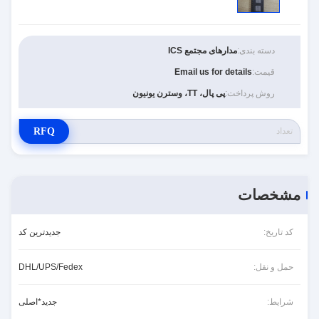
دسته بندی:
مدارهای مجتمع ICS
قیمت:
Email us for details
روش پرداخت:
پی پال، TT، وسترن یونیون
RFQ
مشخصات
کد تاریخ:
جدیدترین کد
حمل و نقل:
DHL/UPS/Fedex
شرایط:
جدید*اصلی