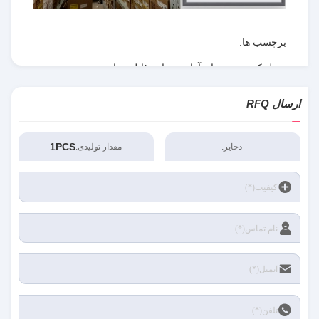
برچسب ها:
تبدیل کننده هم زمان,آرایه دروازه قابل برنامه ریزی
فیلد,RT8077GQW
,
ارسال RFQ
RT8077GQW
,
Field Programmable Gate Array
1PCS
ذخایر:
مقدار تولیدی: