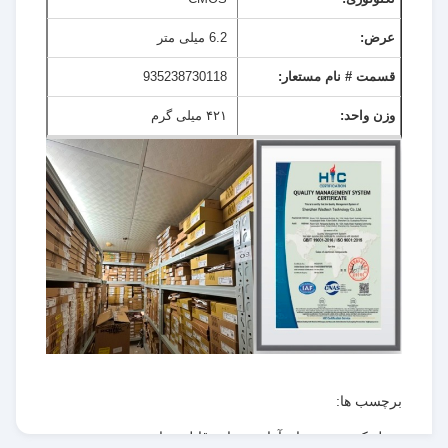
عرض:
6.2 میلی متر
قسمت # نام مستعار:
935238730118
وزن واحد:
۴۲۱ میلی گرم
برچسب ها:
تبدیل کننده هم زمان,آرایه دروازه قابل برنامه ریزی