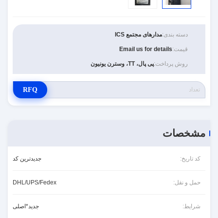
دسته بندی:
مدارهای مجتمع ICS
قیمت:
Email us for details
روش پرداخت:
پی پال، TT، وسترن یونیون
RFQ
مشخصات
کد تاریخ:
جدیدترین کد
حمل و نقل:
DHL/UPS/Fedex
شرایط:
جدید*اصلی