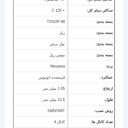
حداکثر دمای کار:
+ 125 C
بسته بندی:
TSSOP-48
بسته بندی:
ريل
بسته بندی:
نوار برش
بسته بندی:
موس ریل
برند:
Nexperia
عملکرد:
فرستنده اتوبوس
ارتفاع:
1.05 میلی متر
طول:
12.6 میلی متر
روش نصب:
SMD/SMT
تعداد کانال ها:
کانال 4