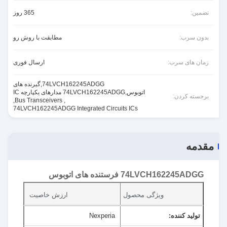
تضمین:
365 روز
بدون سرب:
مطابقت با روش رو
زمان های سرب:
ارسال فوری
74LVCH162245ADGG,گیرنده های
اتوبوس,74LVCH162245ADGG مدارهای یکپارچه IC
برجسته کردن:
,
Bus Transceivers
,
74LVCH162245ADGG Integrated Circuits ICs
مقدمه
74LVCH162245ADGG فرستنده های اتوبوس
ویژگی محصول
ارزش خاصیت
تولید کننده:
Nexperia