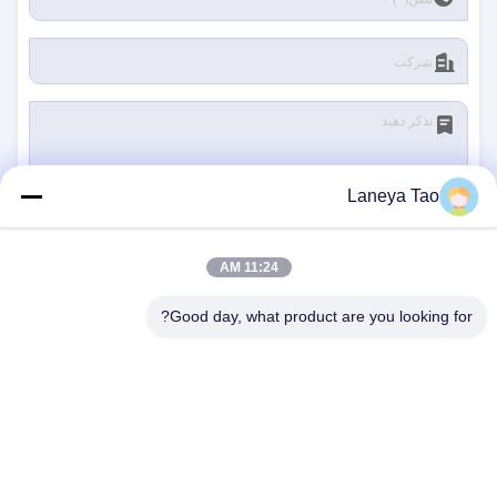
Laneya Tao
ارسال
11:24 AM
Good day, what product are you looking for?
با ما تماس بگیرید
آدرس:
اتاق 1205-1207، ساختمان Nanguang، جاده
Huafu، منطقه Futian، شنژن، گوانگدونگ، چین