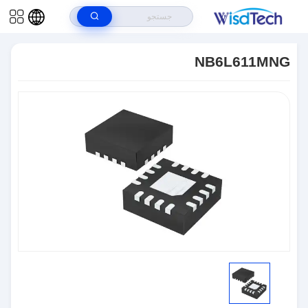
خونه
>
محصولات
>
مدارهای مجتمع ICS
NB6L611MNG
>
NB6L611MNG