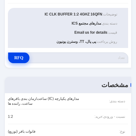
توضیحات:
IC CLK BUFFER 1:2 4GHZ 16QFN
دسته بندی:
مدارهای مجتمع ICS
قیمت:
Email us for details
روش پرداخت:
پی پال، TT، وسترن یونیون
RFQ
مشخصات
مدارهای یکپارچه (IC) ساعت/زمان بندی بافرهای
دسته بندی:
ساعت، راننده ها
نسبت - ورودی:خرید:
1:2
نوع:
فانوات بافر (توزیع)