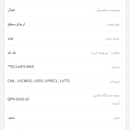
وضعیت محصول:
فعال
نوع نصب:
ارتفاع سطح
بسته بندی:
لوله
تفاوت - ورودی:خرید:
بله بله
سری:
ECLinPS MAX™
ورودی:
CML، LVCMOS، LVDS، LVPECL، LVTTL
بسته دستگاه تامین
16-QFN (3x3)
کننده:
مفر:
نصف