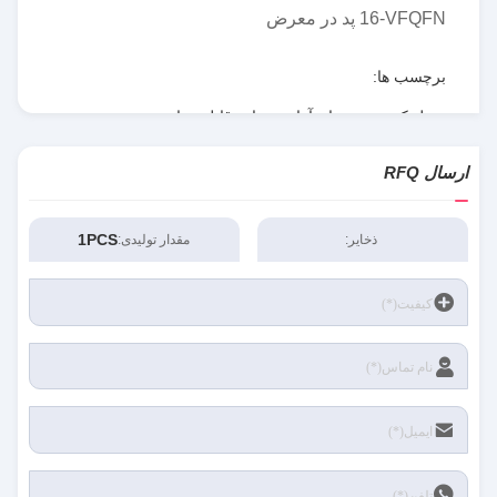
16-VFQFN پد در معرض
برچسب ها:
تبدیل کننده هم زمان,آرایه دروازه قابل برنامه ریزی
فیلد,RT8077GQW
,
ارسال RFQ
RT8077GQW
,
Field Programmable Gate Array
1PCS
ذخایر:
مقدار تولیدی: