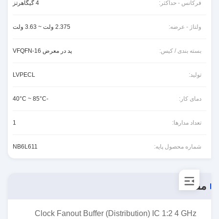
فرکانس - حداکثر:
4 گیگاهرتز
ولتاژ - عرضه:
2.375 ولت ~ 3.63 ولت
بسته بندی / کیس:
پد در معرض 16-VFQFN
تولید:
LVPECL
دمای کار:
-40°C ~ 85°C
تعداد مدارها:
1
شماره محصول پایه:
NB6L611
مقدمه
Clock Fanout Buffer (Distribution) IC 1:2 4 GHz